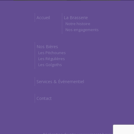
Accueil
La Brasserie
Notre histoire
Nos engagements
Nos Bières
Les Pitchounes
Les Régulières
Les Golgoths
Services & Événementiel
Contact