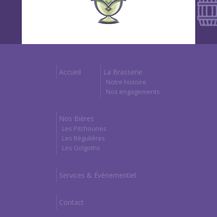
Accueil
La Brasserie
Notre histoire
Nos engagements
Nos Bières
Les Pitchounes
Les Régulières
Les Golgoths
Services & Événementiel
Contact